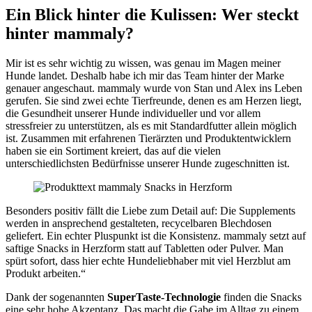
Ein Blick hinter die Kulissen: Wer steckt
hinter mammaly?
Mir ist es sehr wichtig zu wissen, was genau im Magen meiner
Hunde landet. Deshalb habe ich mir das Team hinter der Marke
genauer angeschaut. mammaly wurde von Stan und Alex ins Leben
gerufen. Sie sind zwei echte Tierfreunde, denen es am Herzen liegt,
die Gesundheit unserer Hunde individueller und vor allem
stressfreier zu unterstützen, als es mit Standardfutter allein möglich
ist. Zusammen mit erfahrenen Tierärzten und Produktentwicklern
haben sie ein Sortiment kreiert, das auf die vielen
unterschiedlichsten Bedürfnisse unserer Hunde zugeschnitten ist.
Besonders positiv fällt die Liebe zum Detail auf: Die Supplements
werden in ansprechend gestalteten, recycelbaren Blechdosen
geliefert. Ein echter Pluspunkt ist die Konsistenz. mammaly setzt auf
saftige Snacks in Herzform statt auf Tabletten oder Pulver. Man
spürt sofort, dass hier echte Hundeliebhaber mit viel Herzblut am
Produkt arbeiten.“
Dank der sogenannten
SuperTaste-Technologie
finden die Snacks
eine sehr hohe Akzeptanz. Das macht die Gabe im Alltag zu einem