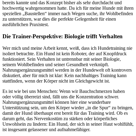
bereits kannte und das Konzept bisher als sehr durchdacht und
hochwertig wahrgenommen hatte. Da ich für meine Hunde mit ihren
speziellen „Baustellen“ immer nach Wegen suche, ihr Wohlbefinden
zu unterstützen, war dies die perfekte Gelegenheit für einen
ausführlichen Praxistest.
Die Trainer-Perspektive: Biologie trifft Verhalten
Wer mich und meine Arbeit kennt, weiß, dass ich Hundetraining nie
isoliert betrachte. Ein Hund ist kein Roboter, der auf Knopfdruck
funktioniert. Sein Verhalten ist untrennbar mit seiner Biologie,
seinem Wohlbefinden und seiner Gesundheit verknüpft.
Nahrungsergänzungsmittel werden in der Hundewelt oft kontrovers
diskutiert, aber für mich ist klar: Kein nachhaltiges Training kann
stattfinden, wenn der Körper nicht im Gleichgewicht ist.
Es ist wie bei uns Menschen: Wenn wir Bauchschmerzen haben
oder völlig überreizt sind, fällt uns die Konzentration schwer.
Nahrungsergänzungsmittel können hier eine wunderbare
Unterstützung sein, um den Körper wieder „in die Spur“ zu bringen,
damit der Hund überhaupt erst bereit für das Training wird. Ob es
darum geht, das Nervenkostüm zu stärken oder körperliches
Unwohlsein zu lindern: Ein Hund, der sich in seiner Haut wohlfühlt,
ist insgesamt gelassener und aufnahmefähiger.