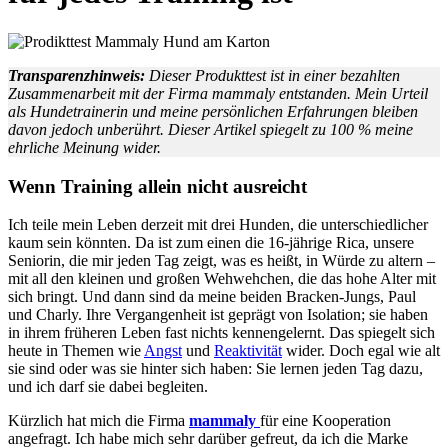
Transparenzhinweis:
Dieser Produkttest ist in einer bezahlten
Zusammenarbeit mit der Firma mammaly entstanden. Mein Urteil
als Hundetrainerin und meine persönlichen Erfahrungen bleiben
davon jedoch unberührt. Dieser Artikel spiegelt zu 100 % meine
ehrliche Meinung wider.
Wenn Training allein nicht ausreicht
Ich teile mein Leben derzeit mit drei Hunden, die unterschiedlicher
kaum sein könnten. Da ist zum einen die 16-jährige Rica, unsere
Seniorin, die mir jeden Tag zeigt, was es heißt, in Würde zu altern –
mit all den kleinen und großen Wehwehchen, die das hohe Alter mit
sich bringt. Und dann sind da meine beiden Bracken-Jungs, Paul
und Charly. Ihre Vergangenheit ist geprägt von Isolation; sie haben
in ihrem früheren Leben fast nichts kennengelernt. Das spiegelt sich
heute in Themen wie
Angst
und
Reaktivität
wider. Doch egal wie alt
sie sind oder was sie hinter sich haben: Sie lernen jeden Tag dazu,
und ich darf sie dabei begleiten.
Kürzlich hat mich die Firma
mammaly
für eine Kooperation
angefragt. Ich habe mich sehr darüber gefreut, da ich die Marke