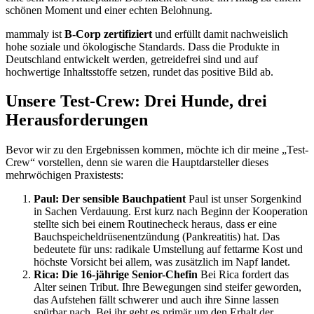
schönen Moment und einer echten Belohnung.
mammaly ist
B-Corp zertifiziert
und erfüllt damit nachweislich
hohe soziale und ökologische Standards. Dass die Produkte in
Deutschland entwickelt werden, getreidefrei sind und auf
hochwertige Inhaltsstoffe setzen, rundet das positive Bild ab.
Unsere Test-Crew: Drei Hunde, drei
Herausforderungen
Bevor wir zu den Ergebnissen kommen, möchte ich dir meine „Test-
Crew“ vorstellen, denn sie waren die Hauptdarsteller dieses
mehrwöchigen Praxistests:
Paul: Der sensible Bauchpatient
Paul ist unser Sorgenkind
in Sachen Verdauung. Erst kurz nach Beginn der Kooperation
stellte sich bei einem Routinecheck heraus, dass er eine
Bauchspeicheldrüsenentzündung (Pankreatitis) hat. Das
bedeutete für uns: radikale Umstellung auf fettarme Kost und
höchste Vorsicht bei allem, was zusätzlich im Napf landet.
Rica: Die 16-jährige Senior-Chefin
Bei Rica fordert das
Alter seinen Tribut. Ihre Bewegungen sind steifer geworden,
das Aufstehen fällt schwerer und auch ihre Sinne lassen
spürbar nach. Bei ihr geht es primär um den Erhalt der