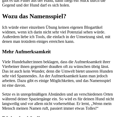
gibt es das Futter aus der Hand, dann fliegt ein Stück durch die
Gegend und der Hund darf es sich holen.
Wozu das Namensspiel?
Ich würde einer einzelnen Übung keinen eigenen Blogartikel
widmen, wenn ich darin nicht sehr viel Potenzial sehen würde.
Außerdem liebe ich Tools, die einfach in der Umsetzung sind, mit
denen man trotzdem einiges erreichen kann.
Mehr Aufmerksamkeit
Viele Hundehalter:innen beklagen, dass die Aufmerksamkeit ihrer
Vierbeiner ihnen gegenüber draußen oft zu wünschen übrig lässt.
Das ist auch kein Wunder, denn die Umwelt bietet unseren Hunden
sehr viel Spannendes. An der Aufmerksamkeit kann man jedoch
arbeiten. Dazu gibt es einige Möglichkeiten, und das Namensspiel
ist eine davon.
Setze es in unregelmäßigen Abständen und an verschiedenen Orten
während deiner Spaziergänge ein. So wird es für deinen Hund nicht
langweilig und vor allem nicht vorhersehbar. Er lernt, „Wenn mein
Mensch meinen Namen ruft, passiert immer etwas Tolles!“